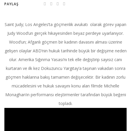
PAYLAŞ
Saint Judy; Los Angeles’ta göçmenlik avukatı olarak görev yapan
Judy Wood’un gerçek hikayesinden beyaz perdeye uyarlanıyor.
Wood’un; Afganlı göçmen bir kadının davasını alması üzerine
gelişen olaylar ABD’nin hukuk tarihinde büyük bir değişime neden
olur. Amerika Sığınma Yasası’nı tek elle değiştirip sayısız canı
kurtaran ve ilk kez Dokuzuncu Yargıtay’a taşınan vakadan sonra
göçmen haklarına bakış tamamen değişecektir. Bir kadının zorlu
mücadelesini ve hukuk savaşını konu alan filmde Michelle
Monaghan’ın performansı eleştirmenler tarafından büyük beğeni
topladı.