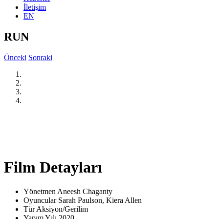
İletişim
EN
RUN
Önceki
Sonraki
Film Detayları
Yönetmen
Aneesh Chaganty
Oyuncular
Sarah Paulson, Kiera Allen
Tür
Aksiyon/Gerilim
Yapım Yılı
2020