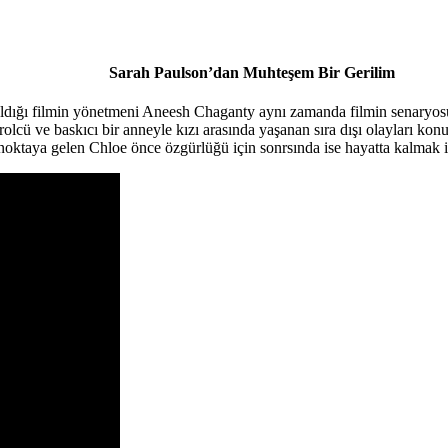
Sarah Paulson’dan Muhteşem Bir Gerilim
ığı filmin yönetmeni Aneesh Chaganty aynı zamanda filmin senaryosuna 
rolcü ve baskıcı bir anneyle kızı arasında yaşanan sıra dışı olayları kon
noktaya gelen Chloe önce özgürlüğü için sonrsında ise hayatta kalmak 